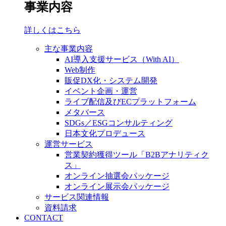
事業内容
詳しくはこちら
主な事業内容
AI導入支援サービス（With AI）
Web制作
販促DX化・システム開発
イベント企画・運営
ライブ配信及びECプラットフォーム
メタバース
SDGs／ESGコンサルティング
日本文化プロデュース
運営サービス
営業契約獲得ツール「B2Bアナリティク
ス」
オンライン抽選会パッケージ
オンライン展示会パッケージ
サービス関連情報
資料請求
CONTACT